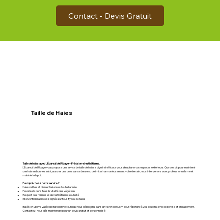
Contact - Devis Gratuit
Taille de Haies
Taille de haies avec L’Écureuil de l’Ubaye – Précision et esthétisme.
L’Écureuil de l’Ubaye vous propose un service de taille de haies soigné et efficace pour structurer vos espaces extérieurs. Que ce soit pour maintenir
une haie en bonne santé, assurer une croissance dense ou délimiter harmonieusement votre terrain, nous intervenons avec professionnalisme et
matériel adapté.
Pourquoi choisir notre service ?
Haies nettes et bien entretenues toute l’année
Favorise la densité et la vitalité des végétaux
Respect des formes et de l’esthétisme souhaité
Intervention rapide et soignée sur tous types de haies
Basés en Ubaye vallée de Barcelonnette, nous nous déplaçons dans un rayon de 50km pour répondre à vos besoins avec expertise et engagement.
Contactez-nous dès maintenant pour un devis gratuit et personnalisé !