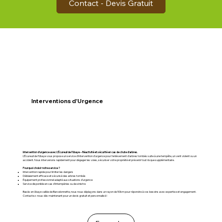
Contact - Devis Gratuit
Interventions d'Urgence
Intervention d’urgence avec L’Écureuil de l’Ubaye – Réactivité et sécurité en cas de chute d’arbres.
L’Écureuil de l’Ubaye vous propose un service d’intervention d’urgence pour l’enlèvement d’arbres tombés suite à une tempête, un vent violent ou un
accident. Nous intervenons rapidement pour dégager les voies, sécuriser votre propriété et prévenir tout risque supplémentaire.
Pourquoi choisir notre service ?
Intervention rapide pour limiter les dangers
Déblaiement efficace et sécurisé des arbres tombés
Équipement professionnel adapté aux situations d’urgence
Service disponible en cas d’intempéries ou de sinistre
Basés en Ubaye vallée de Barcelonnette, nous nous déplaçons dans un rayon de 50km pour répondre à vos besoins avec expertise et engagement.
Contactez-nous dès maintenant pour un devis gratuit et personnalisé !