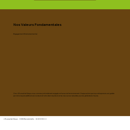
Nos Valeurs Fondamentales
Engagement Environnemental
Chez L'Écureuil de l'Ubaye, nous sommes profondément engagés en faveur de l'environnement. Chaque action que nous entreprenons est guidée
par notre responsabilité envers la nature et notre désir de préserver les ressources naturelles pour les générations futures.
L'Écureuil de l'Ubaye - 04400 Barcelonnette - 06 83 03 83 22