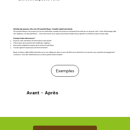
Entretien des espaces verts avec L’Écureuil de l’Ubaye – Un jardin soigné toute l’année.
L’Écureuil de l’Ubaye vous propose un service d’entretien complet pour préserver la beauté et la santé de vos espaces verts. Tonte, désherbage, taille
des végétaux, soin des plantations… Nous intervenons avec rigueur et professionnalisme pour garantir un extérieur toujours impeccable.
Pourquoi choisir notre service ?
Espaces verts entretenus et harmonieux toute l’année
Préservation de la santé et de la vitalité des végétaux
Intervention adaptée à chaque saison et besoin spécifique
Travail soigné et respectueux de l’environnement
Basés en Ubaye vallée de Barcelonnette, nous nous déplaçons dans un rayon de 50km pour répondre à vos besoins avec expertise et engagement.
Contactez-nous dès maintenant pour un devis gratuit et personnalisé !
Exemples
Avant - Après