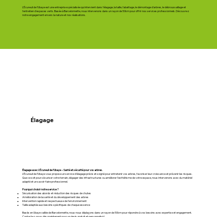
L'Écureuil de l'Ubaye est une entreprise spécialisée qui intervient dans l'élagage, la taille, l'abattage, le démontage d'arbres, le débroussaillage et
l'entretien d'espaces verts. Basée à Barcelonnette, nous intervenons dans un rayon de 50km pour offrir nos services professionnels. Découvrez
notre engagement envers la nature et nos réalisations.
Élagage
Élagage avec L’Écureuil de l’Ubaye – Santé et sécurité pour vos arbres.
L’Écureuil de l’Ubaye vous propose un service d’élagage précis et soigné pour entretenir vos arbres, favoriser leur croissance et prévenir les risques.
Que ce soit pour sécuriser votre terrain, dégager des infrastructures ou améliorer l’esthétisme de votre espace, nous intervenons avec du matériel
adapté et un savoir-faire professionnel.
Pourquoi choisir notre service ?
Sécurisation des abords et réduction des risques de chutes
Amélioration de la santé et du développement des arbres
Intervention rapide et respectueuse de l’environnement
Taille adaptée aux besoins spécifiques de chaque essence
Basés en Ubaye vallée de Barcelonnette, nous nous déplaçons dans un rayon de 50km pour répondre à vos besoins avec expertise et engagement.
Contactez-nous dès maintenant pour un devis gratuit et personnalisé !