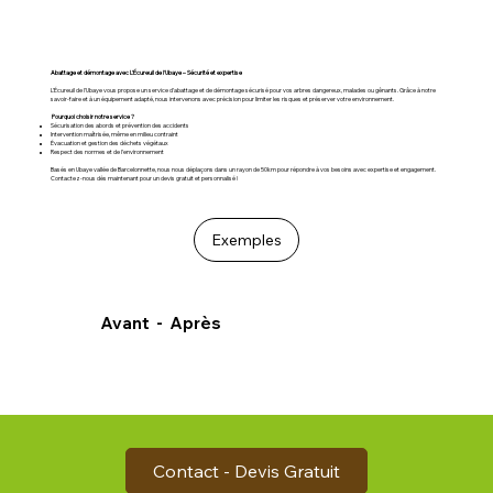
Abattage et démontage avec L’Écureuil de l’Ubaye – Sécurité et expertise
L’Écureuil de l’Ubaye vous propose un service d’abattage et de démontage sécurisé pour vos arbres dangereux, malades ou gênants. Grâce à notre
savoir-faire et à un équipement adapté, nous intervenons avec précision pour limiter les risques et préserver votre environnement.
Pourquoi choisir notre service ?
Sécurisation des abords et prévention des accidents
Intervention maîtrisée, même en milieu contraint
Évacuation et gestion des déchets végétaux
Respect des normes et de l’environnement
Basés en Ubaye vallée de Barcelonnette, nous nous déplaçons dans un rayon de 50km pour répondre à vos besoins avec expertise et engagement.
Contactez-nous dès maintenant pour un devis gratuit et personnalisé !
Exemples
Avant - Après
Contact - Devis Gratuit